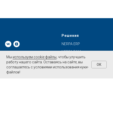
Решения
NERPA ERP
NERPA EAM
Мы
Мы
используем cookie файлы
используем cookie файлы
, чтобы улучшить
, чтобы улучшить
NERPA EAM Box
работу нашего сайта. Оставаясь на сайте, вы
работу нашего сайта. Оставаясь на сайте, вы
OK
OK
соглашаетесь с условиями использования куки-
соглашаетесь с условиями использования куки-
NERPA SCADA
файлов!
файлов!
АСОМИ
Handy Backup
Услуги
Адрес
Разработка ИС
ООО "Новософт развитие"
630090, г. Новосибирск, пр.
Консалтинг