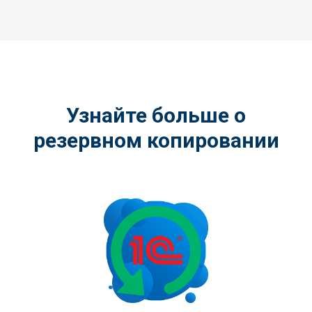
Узнайте больше о
резервном копир
ова
нии