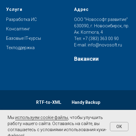
Услуги
Адрес
Разработка ИС
ООО "Новософт развитие"
630090, г. Новосибирск, пр.
Консалтинг
Ак. Коптюга, 4
Базовые IT-курсы
Тел:
+7 (383) 363 00 90
E-mail:
info@novosoft.ru
Техподдержка
Вакансии
RTF-to-XML
Handy Backup
Мы
Мы
используем cookie файлы
используем cookie файлы
, чтобы улучшить
, чтобы улучшить
работу нашего сайта. Оставаясь на сайте, вы
работу нашего сайта. Оставаясь на сайте, вы
OK
OK
©2000—2026 ООО «Новософт развитие». Все права
соглашаетесь с условиями использования куки-
соглашаетесь с условиями использования куки-
защищены
файлов!
файлов!