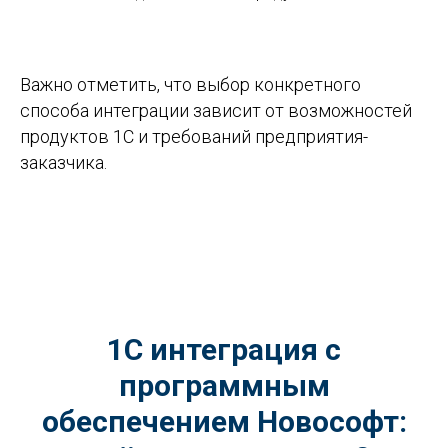
Важно отметить, что выбор конкретного
способа интеграции зависит от возможностей
продуктов 1С и требований предприятия-
заказчика.
1С интеграция с
программным
обеспечением Новософт: