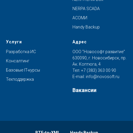
NERPA SCADA
АСОМИ
Handy Backup
Услуги
Адрес
Разработка ИС
ООО "Новософт развитие"
630090, г. Новосибирск, пр.
Консалтинг
Ак. Коптюга, 4
Базовые IT-курсы
Тел:
+7 (383) 363 00 90
E-mail:
info@novosoft.ru
Техподдержка
Вакансии
RTF-to-XML
Handy Backup