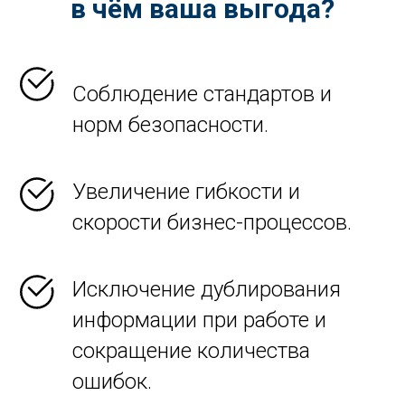
в чём ваша выгода?
Соблюдение стандартов и
норм безопасности.
Увеличение гибкости и
скорости бизнес-процессов.
Исключение дублирования
информации при работе и
сокращение количества
ошибок.