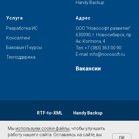
Handy Backup
Услуги
Адрес
Разработка ИС
ООО "Новософт развитие"
630090, г. Новосибирск, пр.
Консалтинг
Ак. Коптюга, 4
Базовые IT-курсы
Тел:
+7 (383) 363 00 90
E-mail:
info@novosoft.ru
Техподдержка
Вакансии
RTF-to-XML
Handy Backup
Мы
Мы
используем cookie файлы
используем cookie файлы
, чтобы улучшить
, чтобы улучшить
работу нашего сайта. Оставаясь на сайте, вы
работу нашего сайта. Оставаясь на сайте, вы
OK
OK