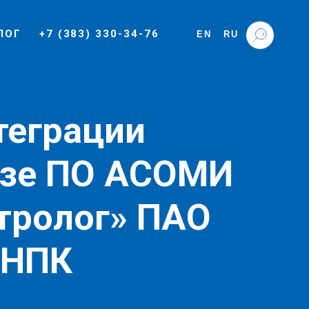
ЛОГ
+7 (383) 330-34-76
EN
RU
теграции
азе ПО АСОМИ
тролог» ПАО
РНПК