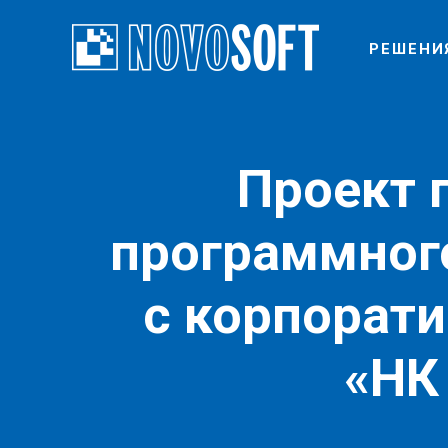
РЕШЕНИ
Проект 
программног
с корпорат
«НК