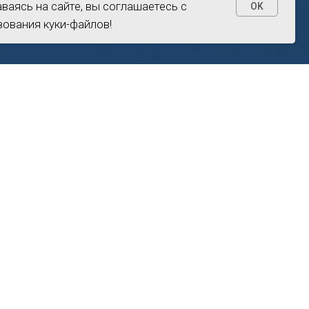
аваясь на сайте, вы соглашаетесь с
аваясь на сайте, вы соглашаетесь с
OK
OK
ования куки-файлов!
ования куки-файлов!