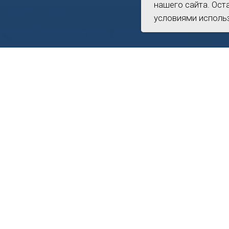
нашего сайта. Ост
нашего сайта. Ост
условиями использ
условиями использ