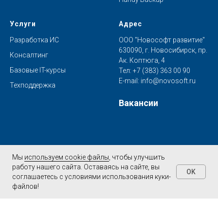
Услуги
Адрес
Разработка ИС
ООО "Новософт развитие"
630090, г. Новосибирск, пр.
Консалтинг
Ак. Коптюга, 4
Базовые IT-курсы
Тел:
+7 (383) 363 00 90
E-mail:
info@novosoft.ru
Техподдержка
Вакансии
Мы
используем cookie файлы
, чтобы улучшить
работу нашего сайта. Оставаясь на сайте, вы
OK
RTF-to-XML
Handy Backup
соглашаетесь с условиями использования куки-
файлов!
©2000—2022 ООО «Новософт развитие». Все права