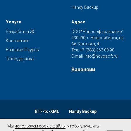
Handy Backup
Услуги
Адрес
Разработка ИС
ООО "Новософт развитие"
630090, г. Новосибирск, пр.
Консалтинг
Ак. Коптюга, 4
Базовые IT-курсы
Тел:
+7 (383) 363 00 90
E-mail:
info@novosoft.ru
Техподдержка
Вакансии
RTF-to-XML
Handy Backup
Мы
Мы
используем cookie файлы
используем cookie файлы
, чтобы улучшить
, чтобы улучшить