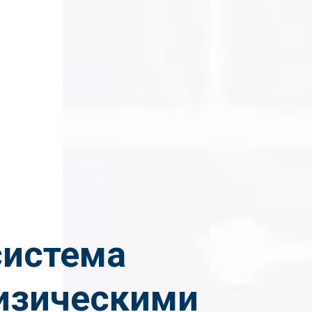
система
изическими