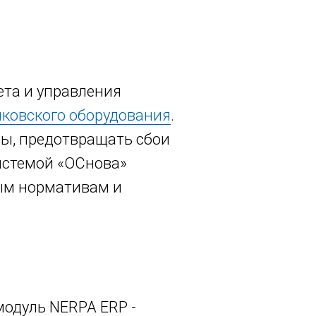
ета и управления
нковского оборудования
.
ы, предотвращать сбои
истемой «ОСнова»
ным нормативам и
одуль NERPA ERP -