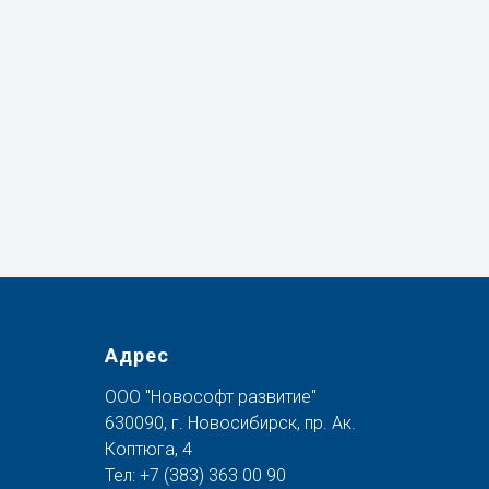
Адрес
ООО "Новософт развитие"
630090, г. Новосибирск, пр. Ак.
Коптюга, 4
Тел:
+7 (383) 363 00 90