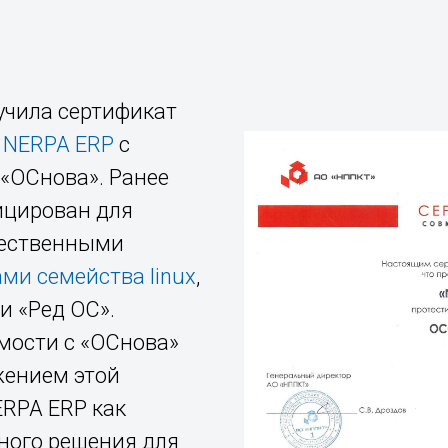
учила сертификат
 NERPA ERP
с
«ОСнова». Ранее
ицирован для
чественными
и семейства linux
,
и «Ред ОС».
мости с «ОСнова»
жением этой
ERPA ERP как
ного решения для