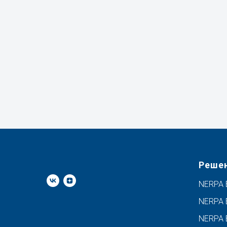
Реше
NERPA 
NERPA
NERPA 