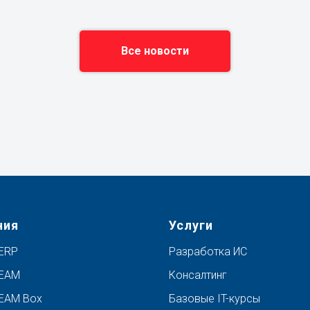
Все новости
ния
Услуги
ERP
Разработка ИС
 EAM
Консалтинг
EAM Box
Базовые IT-курсы