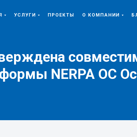
Я
УСЛУГИ
ПРОЕКТЫ
О КОМПАНИИ
Б
верждена совмести
тформы NERPA ОС Ос